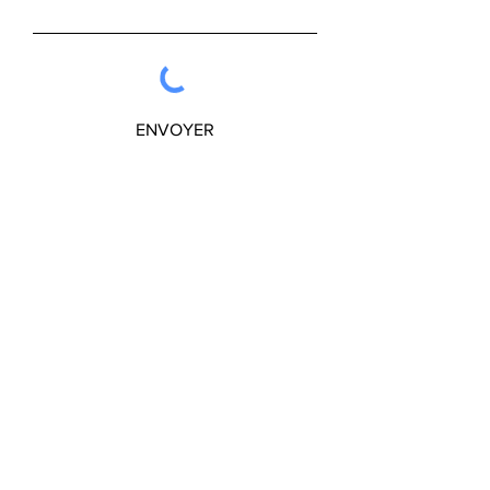
ENVOYER
Recevez nos newsletters
S'abonner