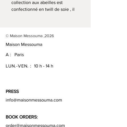
collection aux abeilles est
confectionné en twill de soie , il
est orné de bords roulottés à la
main et signé de la Maison
Messouma. Il se noue autour du
© Maison Messouma ,2026
cou ou sur la tête et s'accorde
parfaitement avec les autres
Maison Messouma
pièces de la collection.
A : Paris
57 x 57 cm
LUN.-VEN. :
10 h - 14 h
bords roulés à la main
Twill 100 % soie
Vous pouvez échanger ou
PRESS
retourner toute commande voir
info@maisonmessouma.com
les conditions générales à
l'exception des articles
BOOK ORDERS:
personnalisés.
Pour plus d'informations,
order@maisonmessouma.com